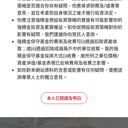
凡年滿18歲但未滿65歲的自僱人士，不論其有關入息多
策略是否適合你存有疑問，你應尋求財務及
/
或專業
少，或是否已取得商業登記，都必須登記參加強積金計
意見，並在考慮到自身情況之後才進行投資決定。
劃。
你應注意強積金預設投資策略的實施有可能影響你的
強積金投資及累算權益。如你就預設投資策略對你的
了解更多
影響有疑問，我們建議你向受託人查詢。
強積金保守基金的費用及收費可
(i)
透過扣除資產收
取；或
(ii)
透過扣除成員賬戶中的單位收取。我的強
積金保守基金採用方式
(i)
收費，故所列之單位價格
/
資產淨值
/
基金表現已反映費用及收費之影響。
如你對本網站資料的含意或影響有任何疑問，便應諮
詢專業人士的獨立意見。
本人已閱讀及明白