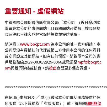
計劃之強積金計劃說明書以便獲得進一步資料。如你對產
品資料的含意或影響有任何疑問，便應諮詢專業人士的獨
重要通知 - 虛假網站
立意見。
中銀國際英國保誠信託有限公司(「本公司」) 近日發現試
了解更多
圖冒充本公司的虛假網站，且有關網站可從網上搜尋器搜
尋及連結。請客戶經常保持警覺並提防受騙。
請注意，
www.bocpt.com
為本公司的唯一官方網站。本
公司從沒有授權任何代理或第三方使用本公司的任何資料
或商標設立其他網站。如有任何懷疑，請致電本公司的客
戶服務熱線
2929-3030/2929-3366
或電郵至
mpf@bocpt.c
符合不同需要
om
與我們聯絡或核實。請
按此
查閱更多保安資訊。
***********************************************
在使用(i)本網站及 ╱ 或 (ii) 透過本公司電話服務提供的任
何服務（以下統稱為「 有關服務」）前，請細閱
細則與條