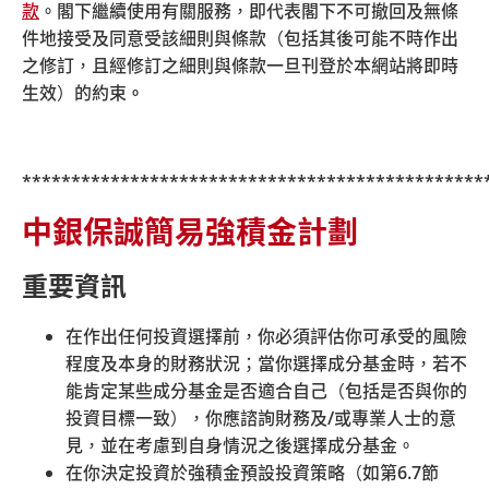
款
。閣下繼續使用有關服務，即代表閣下不可撤回及無條
件地接受及同意受該細則與條款（包括其後可能不時作出
之修訂，且經修訂之細則與條款一旦刊登於本網站將即時
生效）的約束
。
***********************************************
中銀保誠簡易強積金計劃
僱主
重要資訊
僱主應選擇合適的強積金受託人，登記參加強積金計劃，
在作出任何投資選擇前，你必須評估你可承受的風險
並為合資格僱員按時供款及處理強積金事宜。
程度及本身的財務狀況；當你選擇成分基金時，若不
能肯定某些成分基金是否適合自己（包括是否與你的
了解更多
投資目標一致），你應諮詢財務及
/
或專業人士的意
見，並在考慮到自身情況之後選擇成分基金。
在你決定投資於強積金預設投資策略（如第
6.7
節