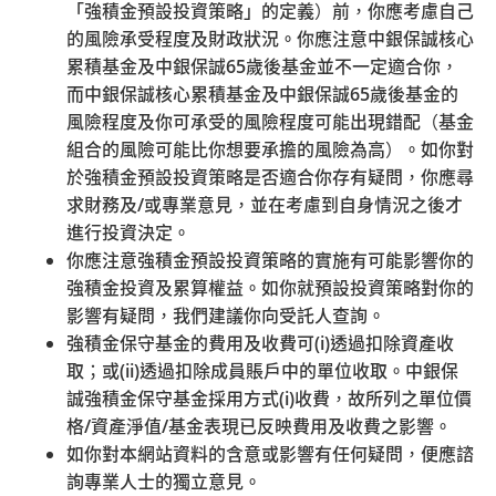
「強積金預設投資策略」的定義）前，你應考慮自己
的風險承受程度及財政狀況。你應注意中銀保誠核心
累積基金及中銀保誠
65
歲後基金並不一定適合你，
而中銀保誠核心累積基金及中銀保誠
65
歲後基金的
風險程度及你可承受的風險程度可能出現錯配（基金
組合的風險可能比你想要承擔的風險為高）。如你對
於強積金預設投資策略是否適合你存有疑問，你應尋
求財務及
/
或專業意見，並在考慮到自身情況之後才
進行投資決定。
你應注意強積金預設投資策略的實施有可能影響你的
強積金投資及累算權益。如你就預設投資策略對你的
影響有疑問，我們建議你向受託人查詢。
強積金保守基金的費用及收費可
(i)
透過扣除資產收
僱員成員
取；或
(ii)
透過扣除成員賬戶中的單位收取。中銀保
誠強積金保守基金採用方式
(i)
收費，故所列之單位價
除獲豁免人士外，凡年滿18歲但未滿65歲的僱員均必須參
格
/
資產淨值
/
基金表現已反映費用及收費之影響。
加強積金計劃。僱員應注意其強積金的權利和責任。
如你對本網站資料的含意或影響有任何疑問，便應諮
詢專業人士的獨立意見。