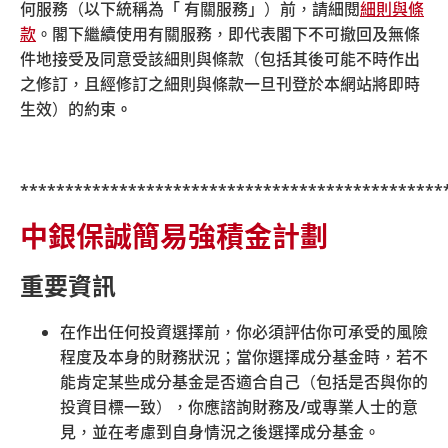
何服務（以下統稱為「 有關服務」）前，請細閱
細則與條
款
。閣下繼續使用有關服務，即代表閣下不可撤回及無條
件地接受及同意受該細則與條款（包括其後可能不時作出
之修訂，且經修訂之細則與條款一旦刊登於本網站將即時
生效）的約束
。
***********************************************
中銀保誠簡易強積金計劃
重要資訊
在作出任何投資選擇前，你必須評估你可承受的風險
程度及本身的財務狀況；當你選擇成分基金時，若不
© 中銀國際英國保誠信託有限公司 2026
能肯定某些成分基金是否適合自己（包括是否與你的
|
|
|
|
網站地圖
保安資訊
相關連結
細則與條款
投資目標一致），你應諮詢財務及
/
或專業人士的意
|
超連結政策
私隱聲明
見，並在考慮到自身情況之後選擇成分基金。