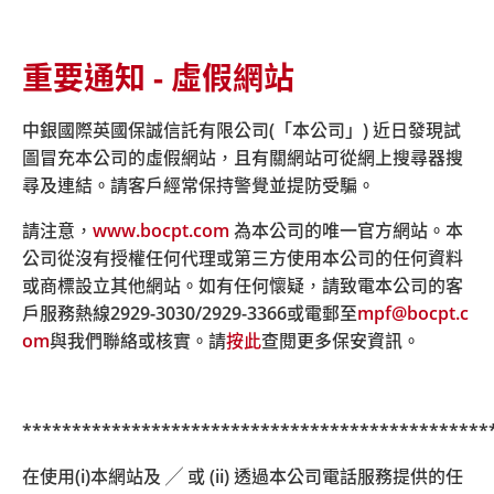
重要通知 - 虛假網站
主頁
關於我們
最新消息
消息詳情 二零二零年一月二十四日(農曆年三十)的客戶服
中銀國際英國保誠信託有限公司(「本公司」) 近日發現試
務辦公時間特別安排
圖冒充本公司的虛假網站，且有關網站可從網上搜尋器搜
尋及連結。請客戶經常保持警覺並提防受騙。
二零二零年一月二十四日(農曆年
請注意，
www.bocpt.com
為本公司的唯一官方網站。本
公司從沒有授權任何代理或第三方使用本公司的任何資料
三十)的客戶服務辦公時間特別安
或商標設立其他網站。如有任何懷疑，請致電本公司的客
排
戶服務熱線
2929-3030/2929-3366
或電郵至
mpf@bocpt.c
om
與我們聯絡或核實。請
按此
查閱更多保安資訊。
請注意，本公司之客戶服務熱線及客戶服務中心於二零二
***********************************************
零年一月二十四日(星期五) ，即農曆年三十，下午四時正
停止服務。
在使用(i)本網站及 ╱ 或 (ii) 透過本公司電話服務提供的任