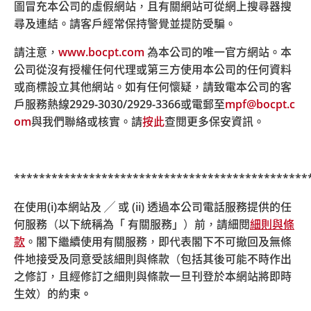
圖冒充本公司的虛假網站，且有關網站可從網上搜尋器搜
計劃年度終結日
尋及連結。請客戶經常保持警覺並提防受騙。
3月31日
請注意，
www.bocpt.com
為本公司的唯一官方網站。本
成分基金數目
公司從沒有授權任何代理或第三方使用本公司的任何資料
17
或商標設立其他網站。如有任何懷疑，請致電本公司的客
戶服務熱線
2929-3030/2929-3366
或電郵至
mpf@bocpt.c
om
與我們聯絡或核實。請
按此
查閱更多保安資訊。
下載 PDF
***********************************************
在使用(i)本網站及 ╱ 或 (ii) 透過本公司電話服務提供的任
本主要計劃資料文件提供有關中銀保誠簡易強積金計劃
何服務（以下統稱為「 有關服務」）前，請細閱
細則與條
（「簡易強積金計劃」）的主要資料，屬於要約文件的一部
款
。閣下繼續使用有關服務，即代表閣下不可撤回及無條
分。你不應單憑本文件的內容作出投資決定。有關簡易強積
件地接受及同意受該細則與條款（包括其後可能不時作出
金計劃的詳情，請參閱簡易強積金計劃的強積金計劃說明書
之修訂，且經修訂之細則與條款一旦刊登於本網站將即時
及信託契約。上述文件可透過以下網站參閱:
https://www.
生效）的約束
。
bocpt.com/homepage/en/easy-choice-mpf/easy-choic