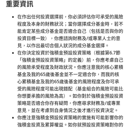
重要資訊
在作出任何投資選擇前，你必須評估你可承受的風險
程度及本身的財務狀況；當你選擇成分基金時，若不
能肯定某些成分基金是否適合自己（包括是否與你的
投資目標一致），你應諮詢財務及
/
或專業人士的意
見，以作出最切合個人狀況的成分基金選擇。
在你決定投資於強積金預設投資策略（根據第
6.7
節
「強積金預設投資策略」的定義）前，你應考慮自己
的風險承受程度及財政狀況。你應注意我的核心累積
基金及我的
65
歲後基金並不一定適合你，而我的核
心累積基金及我的
65
歲後基金的風險程度及你可承
受的風險程度可能出現錯配（基金組合的風險可能比
你想要承擔的風險為高）。如你對於強積金預設投資
策略是否適合你存有疑問，你應尋求財務及
/
或專業
意見，並在考慮到自身情況之後才進行投資決定。
你應注意強積金預設投資策略的實施有可能影響你的
強積金投資及累算權益。如你就預設投資策略對你的