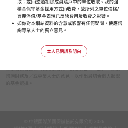
2017年5月29日（即 2017年5月15
取；或
(ii)
透過扣除成員賬戶中的單位收取。我的強
「預設投資
日之後的14日）或之前，按照預設
積金保守基金採用方式
(i)
收費，故所列之單位價格
/
策略重新投
投資策略將該按照預設投資策略將
資產淨值
/
基金表現已反映費用及收費之影響。
資通知書」
該等權益投資。
如你對本網站資料的含意或影響有任何疑問，便應諮
為例)
詢專業人士的獨立意見。
本人已閱讀及明白
在作出任何投資選擇前，你必須評估你可承受的風險程度
及本身的財務狀況；當你選擇基金時，若不能肯定某些基
金是否適合自己（包括是否與你的投資目標一致），你應
諮詢財務及╱或專業人士的意見，以作出最切合個人狀況
的基金選擇。
© 中銀國際英國保誠信託有限公司 2026
|
|
|
|