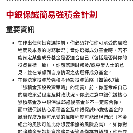
***********************************************
向參與僱主派發已加入「預設投資
中銀保誠簡易強積金計劃
2017年3月
策略」及「預設投資策略」成分基
金的新行政表格
重要資訊
2017年4月
在作出任何投資選擇前，你必須評估你可承受的風險
「預設投資策略」正式生效
1日
程度及本身的財務狀況；當你選擇成分基金時，若不
能肯定某些成分基金是否適合自己（包括是否與你的
投資目標一致），你應諮詢財務及
/
或專業人士的意
受託人在一般情況下會在此日向
見，並在考慮到自身情況之後選擇成分基金。
「預設投資賬戶」的相關計劃成員
在你決定投資於強積金預設投資策略（如第
6.7
節
發出一份「預設投資策略重新投資
「強積金預設投資策略」的定義）前，你應考慮自己
通知書」，以說明對相關計劃成員
的風險承受程度及財政狀況。你應注意中銀保誠核心
賬戶的影響， 可在累算權益投資於
累積基金及中銀保誠
65
歲後基金並不一定適合你，
「預設投資策略」之前向受託人作
而中銀保誠核心累積基金及中銀保誠
65
歲後基金的
出特定投資指示。
風險程度及你可承受的風險程度可能出現錯配（基金
2017年4月
組合的風險可能比你想要承擔的風險為高）。如你對
3日
如計劃成員對「預設投資策略重新
於強積金預設投資策略是否適合你存有疑問，你應尋