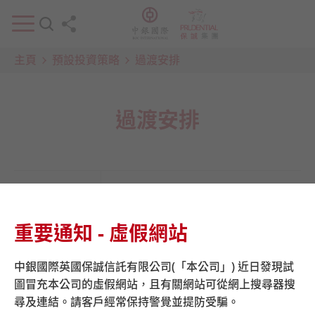
主頁
預設投資策略
過渡安排
過渡安排
日期
過渡安排
重要通知 - 虛假網站
受託人會分批向未曾作出任何投資
2016年11
指示或有效之投資指示的計劃成員
月 至 2017
中銀國際英國保誠信託有限公司(「本公司」) 近日發現試
發出一封信件，以通知有關「預設
年3月
圖冒充本公司的虛假網站，且有關網站可從網上搜尋器搜
投資策略」的安排。
尋及連結。請客戶經常保持警覺並提防受騙。