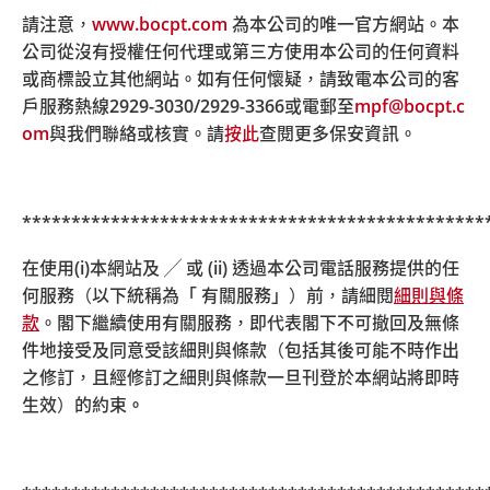
請注意，
www.bocpt.com
為本公司的唯一官方網站。本
受託人會向所有參與僱主及計劃成
公司從沒有授權任何代理或第三方使用本公司的任何資料
員發出「預設投資策略實施前通知
或商標設立其他網站。如有任何懷疑，請致電本公司的客
書」。
戶服務熱線
2929-3030/2929-3366
或電郵至
mpf@bocpt.c
om
與我們聯絡或核實。請
按此
查閱更多保安資訊。
有關詳情，請按以下連結下載有關
通知書。
2016年12
***********************************************
中銀保誠簡易強積金計劃的「預設
月 至 2017
投資策略」實施前通知書
在使用(i)本網站及 ╱ 或 (ii) 透過本公司電話服務提供的任
年1月
www.bocpt.com/chinese/dis/dis
何服務（以下統稱為「 有關服務」）前，請細閱
細則與條
_ec_dpn_c.pdf
款
。閣下繼續使用有關服務，即代表閣下不可撤回及無條
件地接受及同意受該細則與條款（包括其後可能不時作出
我的強積金計劃介紹的「預設投資
之修訂，且經修訂之細則與條款一旦刊登於本網站將即時
策略」實施前通知書
生效）的約束
。
www.bocpt.com/chinese/dis/dis
_my_dpn_c.pdf