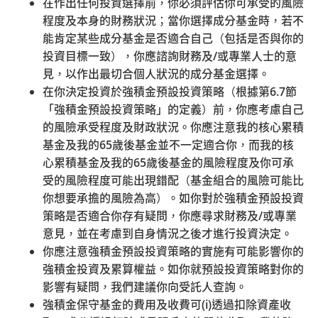
「更改投資基金組合授權書」，並
在作出任何投資選擇前，你必須評估你可承受的風險
年4月3日之
在截止日期或之前直接將表格或授
程度及本身的財務狀況；當你選擇成分基金時，若不
「預設投資
權書交回至受託人。
能肯定某些成分基金是否適合自己（包括是否與你的
策略重新投
投資目標一致），你應諮詢財務及
/
或專業人士的意
資通知書」
受託人收到表格或授權書的截止時
見，以作出最切合個人狀況的成分基金選擇。
為例)
間:
在你決定投資於強積金預設投資策略（根據第
6.7
節
透過郵寄遞交– 2017年5月15
「強積金預設投資策略」的定義）前，你應考慮自己
日下午 6 時正
的風險承受程度及財政狀況。你應注意我的核心累積
透過傳真或電郵遞 透過傳真
基金及我的
65
歲後基金並不一定適合你，而我的核
或電郵遞交– 2017年5月15日
心累積基金及我的
65
歲後基金的風險程度及你可承
晚上11時59分
受的風險程度可能出現錯配（基金組合的風險可能比
你想要承擔的風險為高）。如你對於強積金預設投資
策略是否適合你存有疑問，你應尋求財務及
/
或專業
意見，並在考慮到自身情況之後才進行投資決定。
2017年5月
如果相關計劃成員沒有在截止日期
你應注意強積金預設投資策略的實施有可能影響你的
29日
前作出回覆，他們的累積權益及／
強積金投資及累算權益。如你就預設投資策略對你的
(以發出日
或未來供款將按照「預設投資策
影響有疑問，我們建議你向受託人查詢。
期為 2017
略」進行投資。受託人必須在
強積金保守基金的費用及收費可
(i)
透過扣除資產收
年4月3日之