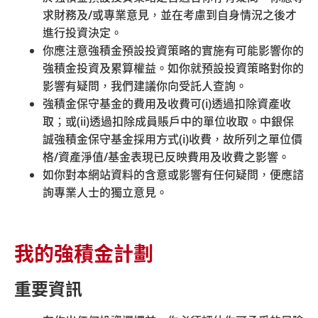
投資通知書」有任何查詢，請致電
求財務及
/
或專業意見，並在考慮到自身情況之後才
受託人之客戶服務熱線與客戶服務
進行投資決定。
代表聯絡。
你應注意強積金預設投資策略的實施有可能影響你的
中銀保誠簡易強積金計劃: 2929-
強積金投資及累算權益。如你就預設投資策略對你的
3030
影響有疑問，我們建議你向受託人查詢。
我的強積金計劃: 2929-3366
強積金保守基金的費用及收費可
(i)
透過扣除資產收
取；或
(ii)
透過扣除成員賬戶中的單位收取。中銀保
誠強積金保守基金採用方式
(i)
收費，故所列之單位價
如相關計劃成員不欲遵循「預設投
格
/
資產淨值
/
基金表現已反映費用及收費之影響。
資策略」的安排，他們可於「預設
如你對本網站資料的含意或影響有任何疑問，便應諮
投資策略重新投資通知書」發出日
詢專業人士的獨立意見。
期的42日內（即 2017年5月15日
或之前）選擇任何成分基金，並回
覆受託人。
我的強積金計劃
2017年5月
*請注意，相關計劃成員須填妥隨
15日
重要資訊
「預設投資策略重新投資通知書」
(以發出日
夾附之「選擇 2 表格」或有效的
期為 2017