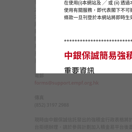
香港灣仔皇后大道東248號大新金融中心6樓60
在使用(i)本網站及 ╱ 或 (i
九龍
使用有關服務，即代表閣下不可
九龍尖沙咀東部麼地道77號華懋廣場12樓1205
條款一旦刊登於本網站將即時生
新界
新界荃灣楊屋道8號如心廣場第2座18樓180
開放時間：
*************************
星期一至五：上午9時至下午6時
中銀保誠簡易強
星期六：上午9時至下午1時
星期日及公眾假期休息
重要資訊
電郵
forms@support.empf.org.hk
在作出任何投資選擇前，
金是否適合自己（包括是
傳真
基金。
(852) 3197 2988
在你決定投資於強積金預
狀況。你應注意中銀保誠
現時由中銀保誠信託發出的強積金行政表格將於
基金的風險程度及你可承
台拒絕辦理，請於參與計劃加入積金易平台後
設投資策略是否適合你存