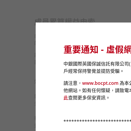
成員累算權益申索
由加入積金易平台（即2025年6月5日）起
的行政表格。
重要通知 - 虛假
請注意：強積金供款請存入至「中國銀行（香
款的銀行戶口於
2025
年
6
月
5
日起停止接收強積
中銀國際英國保誠信託有限公司
戶經常保持警覺並提防受騙。
如提交實體表格，請郵寄至積金易公司（尖沙咀郵
請注意，
www.bocpt.com
為本
他網站。如有任何懷疑，請致電
郵寄:
此
查閱更多保安資訊。
尖沙咀郵政局郵政信箱 98929 號
積金易服務中心:
*************************
香港島