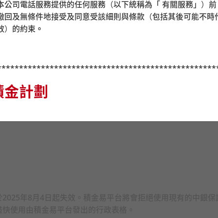
1B室（灣仔站A3出口）
i) 透過本公司電話服務提供的任何服務（以下統稱為「 有關服務」）
撤回及無條件地接受及同意受該細則與條款（包括其後可能不時
-6室（尖沙咀站P2出口）
效）的約束
。
2A室（荃灣西站D出口，荃灣西如心酒店旁）
**************************************************
積金計劃
你必須評估你可承受的風險程度及本身的財務狀況；當你選擇成
否與你的投資目標一致），你應諮詢財務及
/
或專業人士的意見，
設投資策略（如第
6.7
節「強積金預設投資策略」的定義）前，你
核心累積基金及中銀保誠
65
歲後基金並不一定適合你，而中銀保
2025年8月4日起失效。積金易平台將會拒絕使用現有的中銀
受的風險程度可能出現錯配（基金組合的風險可能比你想要承擔
盡快使用由積金易平台發出的行政表格。
有疑問，你應尋求財務及
/
或專業意見，並在考慮到自身情況之後