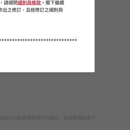
前，請細閱
細則與條款
。閣下繼續
作出之修訂，且經修訂之細則與
******************************
分基金時，若不能肯定某些成分基
並在考慮到自身情況之後選擇成分
應考慮自己的風險承受程度及財政
誠核心累積基金及中銀保誠
65
歲後
保誠信託行政表格所提交的指示。為避免積金易平
的風險為高）。如你對於強積金預
才進行投資決定。