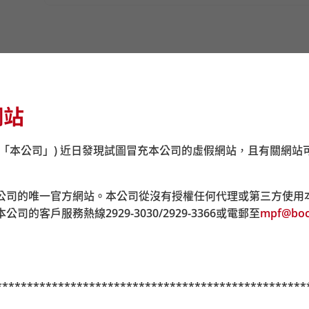
，有關中銀保誠簡易強積金計劃之表格可透過積金易平台網頁下載
e
網站
港）」的指定銀行戶口，以便積金易平台處理供款。現時分別由
金供款，並於
2025
年
10
月
1
日起正式失效，繳交至南洋商業銀行
(「本公司」) 近日發現試圖冒充本公司的虛假網站，且有關網站
政局郵政信箱 98929 號）或透過任何一間積金易服務中心
公司的唯一官方網站。本公司從沒有授權任何代理或第三方使用
本公司的客戶服務熱線
2929-3030/2929-3366
或電郵至
mpf@boc
**************************************************