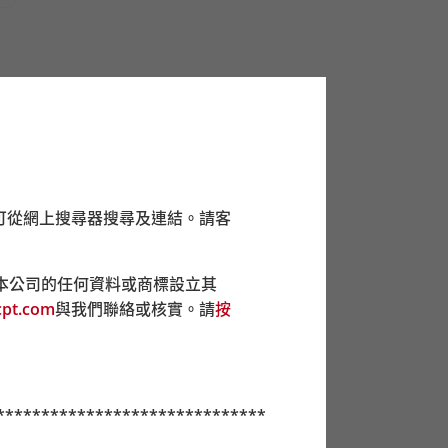
mpf.org.hk/forms
。請使用由積金易平台發出
南洋商業銀行及集友銀行提供用作繳交強積金供
及集友銀行戶口的供款將不能處理。
可從網上搜尋器搜尋及連結。請客
的投遞箱提交。
本公司的任何資料或商標設立其
pt.com
與我們聯絡或核實。請
按
******************************