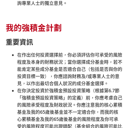
(852) 3197 2988
詢專業人士的獨立意見。
現時由中銀保誠信託發出的強積金行政表格將於2025年8
月4日起失效。積金易平台將會拒絕使用現有的中銀保誠
我的強積金計劃
信託行政表格所提交的指示。為避免積金易平台拒絕辦
理，請於參與計劃加入積金易平台後盡快使用由積金易平
重要資訊
台發出的行政表格。
在作出任何投資選擇前，你必須評估你可承受的風險
程度及本身的財務狀況；當你選擇成分基金時，若不
能肯定某些成分基金是否適合自己（包括是否與你的
投資目標一致），你應諮詢財務及
/
或專業人士的意
見，以作出最切合個人狀況的成分基金選擇。
在你決定投資於強積金預設投資策略（根據第
6.7
節
「強積金預設投資策略」的定義）前，你應考慮自己
的風險承受程度及財政狀況。你應注意我的核心累積
基金及我的
65
歲後基金並不一定適合你，而我的核
© 中銀國際英國保誠信託有限公司 2026
|
|
|
|
心累積基金及我的
65
歲後基金的風險程度及你可承
網站地圖
保安資訊
相關連結
細則與條款
|
受的風險程度可能出現錯配（基金組合的風險可能比
超連結政策
私隱聲明