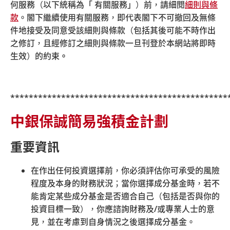
何服務（以下統稱為「 有關服務」）前，請細閱
細則與條
org.hk/forms
。請使用由積金易平台發出的行政表格。
款
。閣下繼續使用有關服務，即代表閣下不可撤回及無條
件地接受及同意受該細則與條款（包括其後可能不時作出
請注意：強積金供款請存入至「中國銀行（香港）」的指
之修訂，且經修訂之細則與條款一旦刊登於本網站將即時
定銀行戶口，以便積金易平台處理供款。現時分別由南洋
生效）的約束
。
商業銀行及集友銀行提供用作繳交強積金供款的銀行戶口
於
2025
年
6
月
5
日起停止接收強積金供款，並於
2025
年
10
月
1
日起正式失效，繳交至南洋商業銀行及集友銀行戶口
的供款將不能處理。
***********************************************
中銀保誠簡易強積金計劃
如提交實體表格，請郵寄至積金易公司（尖沙咀郵政局郵
重要資訊
政信箱 98929 號）或透過任何一間積金易服務中心的投遞
箱提交。
在作出任何投資選擇前，你必須評估你可承受的風險
郵寄:
程度及本身的財務狀況；當你選擇成分基金時，若不
尖沙咀郵政局郵政信箱 98929 號
能肯定某些成分基金是否適合自己（包括是否與你的
投資目標一致），你應諮詢財務及
/
或專業人士的意
積金易服務中心:
見，並在考慮到自身情況之後選擇成分基金。