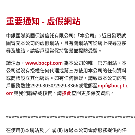
重要通知 - 虛假網站
主頁
簡易強積金
下載區域
個人賬戶成員
中銀國際英國保誠信託有限公司(「本公司」) 近日發現試
圖冒充本公司的虛假網站，且有關網站可從網上搜尋器搜
簡易強積金下載
尋及連結。請客戶經常保持警覺並提防受騙。
請注意，
www.bocpt.com
為本公司的唯一官方網站。本
公司從沒有授權任何代理或第三方使用本公司的任何資料
下載選單:
或商標設立其他網站。如有任何懷疑，請致電本公司的客
戶服務熱線
2929-3030/2929-3366
或電郵至
mpf@bocpt.c
om
與我們聯絡或核實。請
按此
查閱更多保安資訊。
個人賬戶成員
***********************************************
由加入積金易平台（即2025年6月5日）起，有關中銀保誠
在使用(i)本網站及 ╱ 或 (ii) 透過本公司電話服務提供的任
簡易強積金計劃之表格可透過積金易平台網頁下載
empf.