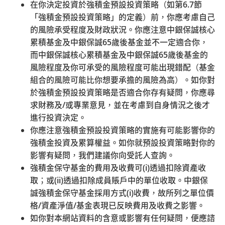
香港島
在你決定投資於強積金預設投資策略（如第
6.7
節
香港灣仔皇后大道東248號大新金融中心6樓601B室（灣
「強積金預設投資策略」的定義）前，你應考慮自己
仔站A3出口）
的風險承受程度及財政狀況。你應注意中銀保誠核心
九龍
累積基金及中銀保誠
65
歲後基金並不一定適合你，
九龍尖沙咀東部麼地道77號華懋廣場12樓1205-6室（尖沙
而中銀保誠核心累積基金及中銀保誠
65
歲後基金的
咀站P2出口）
風險程度及你可承受的風險程度可能出現錯配（基金
新界
組合的風險可能比你想要承擔的風險為高）。如你對
新界荃灣楊屋道8號如心廣場第2座18樓1802A室（荃灣西
於強積金預設投資策略是否適合你存有疑問，你應尋
站D出口，荃灣西如心酒店旁）
求財務及
/
或專業意見，並在考慮到自身情況之後才
開放時間：
進行投資決定。
星期一至五：上午9時至下午6時
你應注意強積金預設投資策略的實施有可能影響你的
星期六：上午9時至下午1時
強積金投資及累算權益。如你就預設投資策略對你的
星期日及公眾假期休息
影響有疑問，我們建議你向受託人查詢。
強積金保守基金的費用及收費可
(i)
透過扣除資產收
電郵
取；或
(ii)
透過扣除成員賬戶中的單位收取。中銀保
forms@support.empf.org.hk
誠強積金保守基金採用方式
(i)
收費，故所列之單位價
格
/
資產淨值
/
基金表現已反映費用及收費之影響。
傳真
如你對本網站資料的含意或影響有任何疑問，便應諮