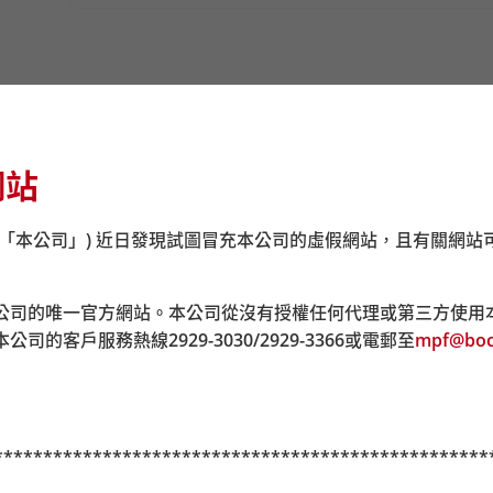
，有關中銀保誠簡易強積金計劃之表格可透過積金易平台網頁下載
e
網站
港）」的指定銀行戶口，以便積金易平台處理供款。現時分別由
金供款，並於
2025
年
10
月
1
日起正式失效，繳交至南洋商業銀行
(「本公司」) 近日發現試圖冒充本公司的虛假網站，且有關網站
政局郵政信箱 98929 號）或透過任何一間積金易服務中心
公司的唯一官方網站。本公司從沒有授權任何代理或第三方使用
本公司的客戶服務熱線
2929-3030/2929-3366
或電郵至
mpf@boc
**************************************************