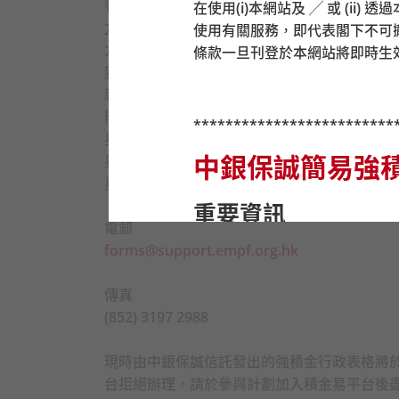
香港灣仔皇后大道東248號大新金融中心6樓60
在使用(i)本網站及 ╱ 或 (i
九龍
使用有關服務，即代表閣下不可
九龍尖沙咀東部麼地道77號華懋廣場12樓1205
條款一旦刊登於本網站將即時生
新界
新界荃灣楊屋道8號如心廣場第2座18樓180
開放時間：
*************************
星期一至五：上午9時至下午6時
中銀保誠簡易強
星期六：上午9時至下午1時
星期日及公眾假期休息
重要資訊
電郵
forms@support.empf.org.hk
在作出任何投資選擇前，
金是否適合自己（包括是
傳真
基金。
(852) 3197 2988
在你決定投資於強積金預
狀況。你應注意中銀保誠
現時由中銀保誠信託發出的強積金行政表格將於
基金的風險程度及你可承
台拒絕辦理，請於參與計劃加入積金易平台後
設投資策略是否適合你存