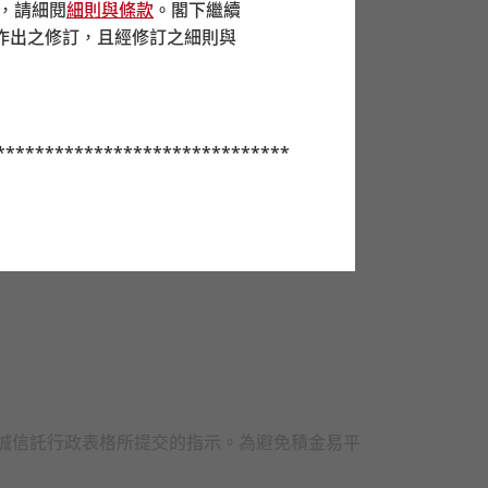
前，請細閱
細則與條款
。閣下繼續
作出之修訂，且經修訂之細則與
******************************
分基金時，若不能肯定某些成分基
並在考慮到自身情況之後選擇成分
應考慮自己的風險承受程度及財政
誠核心累積基金及中銀保誠
65
歲後
保誠信託行政表格所提交的指示。為避免積金易平
的風險為高）。如你對於強積金預
才進行投資決定。