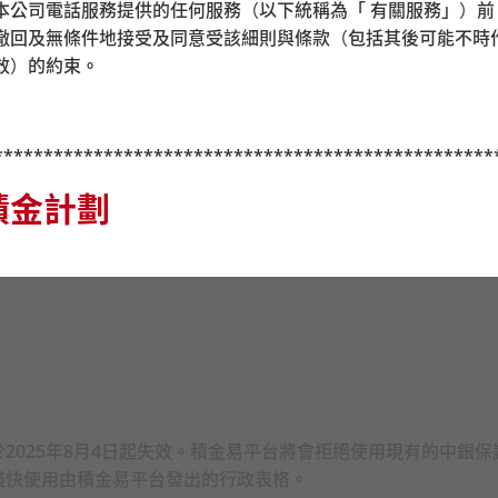
1B室（灣仔站A3出口）
i) 透過本公司電話服務提供的任何服務（以下統稱為「 有關服務」）
撤回及無條件地接受及同意受該細則與條款（包括其後可能不時
-6室（尖沙咀站P2出口）
效）的約束
。
2A室（荃灣西站D出口，荃灣西如心酒店旁）
**************************************************
積金計劃
你必須評估你可承受的風險程度及本身的財務狀況；當你選擇成
否與你的投資目標一致），你應諮詢財務及
/
或專業人士的意見，
設投資策略（如第
6.7
節「強積金預設投資策略」的定義）前，你
核心累積基金及中銀保誠
65
歲後基金並不一定適合你，而中銀保
2025年8月4日起失效。積金易平台將會拒絕使用現有的中銀
受的風險程度可能出現錯配（基金組合的風險可能比你想要承擔
盡快使用由積金易平台發出的行政表格。
有疑問，你應尋求財務及
/
或專業意見，並在考慮到自身情況之後