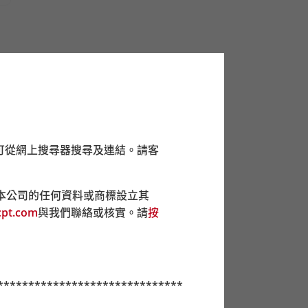
mpf.org.hk/forms
。請使用由積金易平台發出
南洋商業銀行及集友銀行提供用作繳交強積金供
及集友銀行戶口的供款將不能處理。
可從網上搜尋器搜尋及連結。請客
的投遞箱提交。
本公司的任何資料或商標設立其
pt.com
與我們聯絡或核實。請
按
******************************