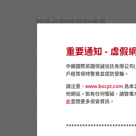
額外自願性供款成員
由加入積金易平台（即2025年6月5日）起
的行政表格。
重要通知 - 虛假
請注意：強積金供款請存入至「中國銀行（香
款的銀行戶口於
2025
年
6
月
5
日起停止接收強積
中銀國際英國保誠信託有限公司
戶經常保持警覺並提防受騙。
如提交實體表格，請郵寄至積金易公司（尖沙咀郵
請注意，
www.bocpt.com
為本
他網站。如有任何懷疑，請致電
郵寄:
此
查閱更多保安資訊。
尖沙咀郵政局郵政信箱 98929 號
積金易服務中心:
*************************
香港島