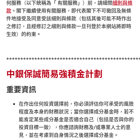
何服務（以下統稱為「 有關服務」）前，請細閱
細則與條
簡易強積金計劃積金行政熱線：2929-3030
款
。閣下繼續使用有關服務，即代表閣下不可撤回及無條
我的強積金計劃客戶服務熱線：2929-336
件地接受及同意受該細則與條款（包括其後可能不時作出
之修訂，且經修訂之細則與條款一旦刊登於本網站將即時
生效）的約束
。
***********************************************
中銀保誠簡易強積金計劃
重要資訊
在作出任何投資選擇前，你必須評估你可承受的風險
程度及本身的財務狀況；當你選擇成分基金時，若不
© 中銀國際英國保誠信託有限公司 2026
能肯定某些成分基金是否適合自己（包括是否與你的
|
|
|
|
網站地圖
保安資訊
相關連結
細則與條款
投資目標一致），你應諮詢財務及
/
或專業人士的意
|
超連結政策
私隱聲明
見，並在考慮到自身情況之後選擇成分基金。