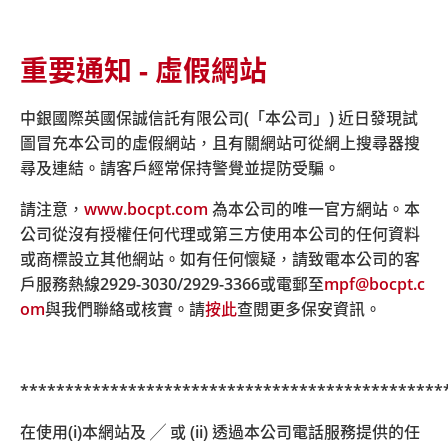
重要通知 - 虛假網站
主頁
關於我們
最新消息
消息詳情 2016年10月21日並非強積金成分基金交易日
中銀國際英國保誠信託有限公司(「本公司」) 近日發現試
圖冒充本公司的虛假網站，且有關網站可從網上搜尋器搜
尋及連結。請客戶經常保持警覺並提防受騙。
2016年10月21日並非強積金成分
請注意，
www.bocpt.com
為本公司的唯一官方網站。本
基金交易日
公司從沒有授權任何代理或第三方使用本公司的任何資料
或商標設立其他網站。如有任何懷疑，請致電本公司的客
戶服務熱線
2929-3030/2929-3366
或電郵至
mpf@bocpt.c
om
與我們聯絡或核實。請
按此
查閱更多保安資訊。
請注意，由於2016年10月21日香港的銀行因八號颱風訊號
而暫停營業，根據有關強積金計劃之相關條文，本日並非
成分基金之交易日，成分基金之估值及交易亦相應暫停，
所有於當日收到的交易指示將順延至下一工作天處理。
***********************************************
在使用(i)本網站及 ╱ 或 (ii) 透過本公司電話服務提供的任
如有查詢，請即與本公司客戶服務代表聯絡: