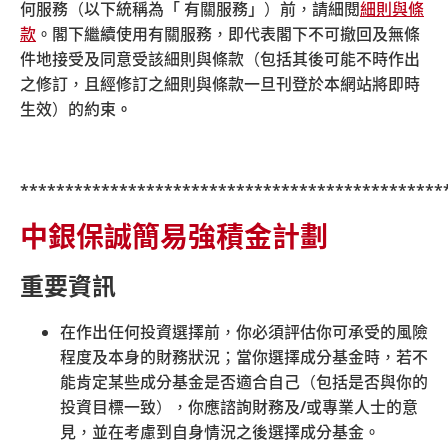
網上的其他網站。這些超連結引向第三者的網站，包括與
何服務（以下統稱為「 有關服務」）前，請細閱
細則與條
中銀保誠信託有關聯的第三者。中銀保誠信託並無責任查
款
。閣下繼續使用有關服務，即代表閣下不可撤回及無條
核該等第三者網站的內容。閣下須自行承擔使用該等超連
件地接受及同意受該細則與條款（包括其後可能不時作出
結及第三者網站的風險。對於閣下使用該等超連結及第三
之修訂，且經修訂之細則與條款一旦刊登於本網站將即時
者網站所產生或引致的一切後果，中銀保誠信託一概不負
生效）的約束
。
責任。除非中銀保誠信託明確聲明，提供超連結至第三者
網站並不表示中銀保誠信託同意、推薦、認可、保証或介
紹任何第三者或其產品或服務，亦不表示中銀保誠信託與
***********************************************
任何第三者有任何合作關係。此外，除非中銀保誠信託明
中銀保誠簡易強積金計劃
確表明或同意，中銀保誠信託不是閣下與第三者網站的供
應者或任何第三者所訂立的合約安排中的其中一方。
重要資訊
為方便閣下，中銀保誠信託網站可能會提供超連結至含有
可供下載軟件的第三者網站。對於閣下在下載或安裝該等
在作出任何投資選擇前，你必須評估你可承受的風險
軟件時所遇到的一切困難或因閣下下載或安裝該等軟件所
程度及本身的財務狀況；當你選擇成分基金時，若不
產生或引致的一切後果，中銀保誠信託一概不負責任。從
能肯定某些成分基金是否適合自己（包括是否與你的
互聯網下載的軟件之使用是受該軟件的許可証協議限制。
投資目標一致），你應諮詢財務及
/
或專業人士的意
雖然中銀保誠信託並無責任，但中銀保誠信託仍提醒閣下
見，並在考慮到自身情況之後選擇成分基金。
遵守該等軟件的許可証協議條款。如果閣下違反許可証協