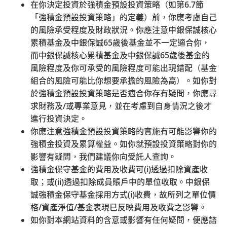
在你決定投資於強積金預設投資策略（如第
6.7
節
議，可能侵犯了有關軟件提供者的知識產權。
「強積金預設投資策略」的定義）前，你應考慮自己
的風險承受程度及財政狀況。你應注意中銀保誠核心
當閣下離開中銀保誠信託網站前往另一網站，閣下將受另
累積基金及中銀保誠
65
歲後基金並不一定適合你，
一網站的使用條款和私隱政策監管。
而中銀保誠核心累積基金及中銀保誠
65
歲後基金的
從中銀保誠信託以外網站超連結至中銀保誠信託網站
風險程度及你可承受的風險程度可能出現錯配（基金
組合的風險可能比你想要承擔的風險為高）。如你對
在閣下建立超連結至中銀保誠信託網站前，必須先得到中
於強積金預設投資策略是否適合你存有疑問，你應尋
銀保誠信託的書面批准。中銀保誠信託有絕對酌情權決定
求財務及
/
或專業意見，並在考慮到自身情況之後才
准許或拒絕准許建立超連結。在一般情況下，中銀保誠信
進行投資決定。
託只會准許建立以中銀保誠信託名稱或網址顯示的超連
你應注意強積金預設投資策略的實施有可能影響你的
結。除在非常特殊的情況下，中銀保誠信託不會准許使用
強積金投資及累算權益。如你就預設投資策略對你的
中銀保誠信託的徽號、商名、商標或任何可推論為中銀保
影響有疑問，我們建議你向受託人查詢。
誠信託的東西，而中銀保誠信託亦會就獲得中銀保誠信託
強積金保守基金的費用及收費可
(i)
透過扣除資產收
准許該等使用的情況下要求使用者付款，中銀保誠信託有
取；或
(ii)
透過扣除成員賬戶中的單位收取。中銀保
絕對酌情權決定收費。任何引向中銀保誠信託網站的連
誠強積金保守基金採用方式
(i)
收費，故所列之單位價
結，必須直接連結至中銀保誠信託網站的主頁，並不能在
格
/
資產淨值
/
基金表現已反映費用及收費之影響。
中銀保誠信託網頁或內容，「附加框架」或「直接連結內
如你對本網站資料的含意或影響有任何疑問，便應諮
頁」。中銀保誠信託有絕對酌情權隨時取消准許及要求清