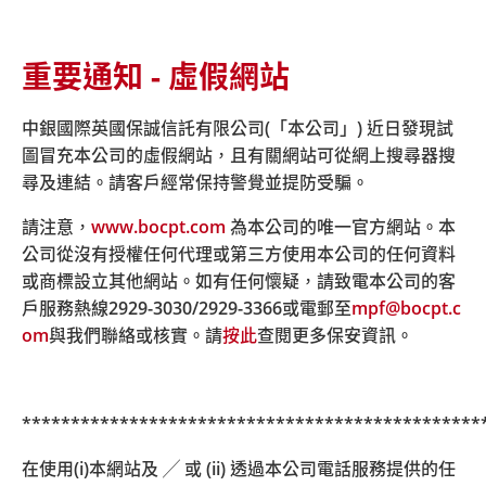
重要通知 - 虛假網站
主頁
超連結政策
中銀國際英國保誠信託有限公司(「本公司」) 近日發現試
圖冒充本公司的虛假網站，且有關網站可從網上搜尋器搜
超連結政策
尋及連結。請客戶經常保持警覺並提防受騙。
請注意，
www.bocpt.com
為本公司的唯一官方網站。本
公司從沒有授權任何代理或第三方使用本公司的任何資料
中銀國際英國保誠信託有限公司
或商標設立其他網站。如有任何懷疑，請致電本公司的客
戶服務熱線
2929-3030/2929-3366
或電郵至
mpf@bocpt.c
本頁列載中銀國際英國保誠信託有限公司（「中銀保誠信
om
與我們聯絡或核實。請
按此
查閱更多保安資訊。
託」）有關的超連結政策。
從中銀國際英國保誠信託有限公司網站（「中銀保誠信託
網站」）超連結至中銀保誠信託以外的網站
***********************************************
為方便閣下，中銀保誠信託網站可能會提供超連結至互聯
在使用(i)本網站及 ╱ 或 (ii) 透過本公司電話服務提供的任