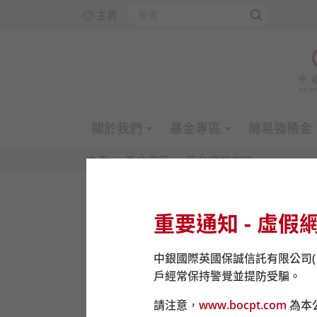
主頁
關於我們
基金專區
簡易強積金
主頁
基金專區
基金價格查詢
重要通知 - 虛假
中銀國際英國保誠信託有限公司
戶經常保持警覺並提防受騙。
請注意，
www.bocpt.com
為本