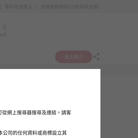
|
|
客戶經理登入
資產服務網站(只提供英文版)
登入賬戶
可從網上搜尋器搜尋及連結。請客
本公司的任何資料或商標設立其