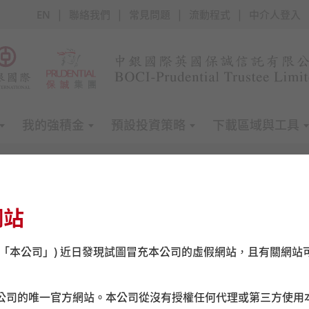
|
|
|
|
EN
聯絡我們
常見問題
流動程式
中介人登入
我的強積金
預設投資策略
下載區域與工具
網站
基金價格
(「本公司」) 近日發現試圖冒充本公司的虛假網站，且有關網站
公司的唯一官方網站。本公司從沒有授權任何代理或第三方使用
簡易強積金 - 基金價格查詢
我的強積金 - 基金價格查詢