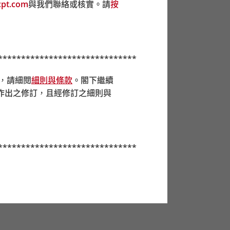
pt.com
與我們聯絡或核實。請
按
******************************
前，請細閱
細則與條款
。閣下繼續
作出之修訂，且經修訂之細則與
******************************
分基金時，若不能肯定某些成分基