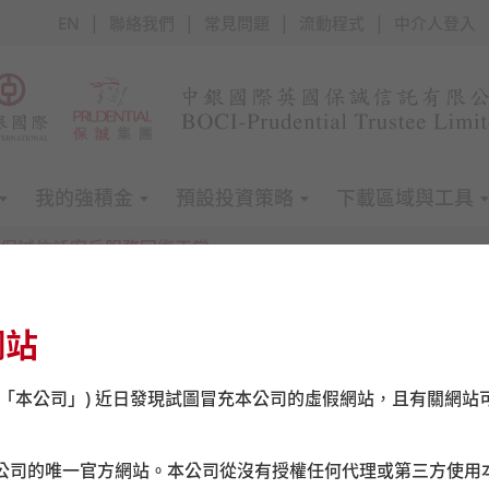
|
|
|
|
EN
聯絡我們
常見問題
流動程式
中介人登入
我的強積金
預設投資策略
下載區域與工具
銀保誠信託客戶服務回復正常
網站
中銀保誠信託客戶服務回復正
(「本公司」) 近日發現試圖冒充本公司的虛假網站，且有關網站
客戶服務運作，詳情如下：
公司的唯一官方網站。本公司從沒有授權任何代理或第三方使用