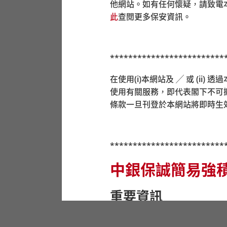
他網站。如有任何懷疑，請致電
客戶服務中心
此
查閱更多保安資訊。
位於萬國寶通中心
25
字樓的客戶服務中
強積金服務熱線
*************************
強積金服務熱線
2929-3030 / 2929-3366
在使用(i)本網站及 ╱ 或 (i
使用有關服務，即代表閣下不可
條款一旦刊登於本網站將即時生
*************************
中銀保誠簡易強
重要資訊
在作出任何投資選擇前，