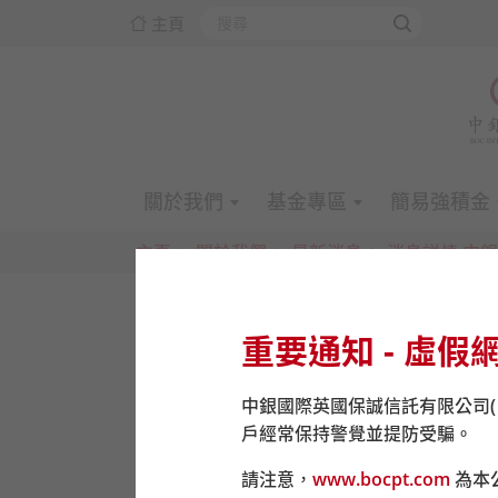
主頁
關於我們
基金專區
簡易強積金
主頁
關於我們
最新消息
消息詳情 中
重要通知 - 虛假
中銀國際英國保誠信託有限公司
戶經常保持警覺並提防受騙。
由
2020
年
9
月
14
日起，中銀保誠信託回復正常
請注意，
www.bocpt.com
為本