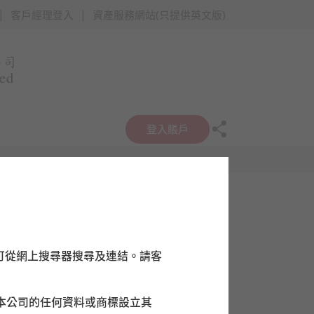
|
|
客戶經理登入
資產服務網站(只提供英文版)
登入賬戶
常
可從網上搜尋器搜尋及連結。請客
本公司的任何資料或商標設立其