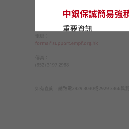
開放時間：
*************************
星期一至五：上午
9
時至下午
6
時
中銀保誠簡易強
星期六：上午
9
時至下午
1
時
星期日及公眾假期休息
重要資訊
電郵：
在作出任何投資選擇前，
forms@support.empf.org.hk
金是否適合自己（包括是
基金。
傳真：
在你決定投資於強積金預
(852) 3197 2988
狀況。你應注意中銀保誠
基金的風險程度及你可承
設投資策略是否適合你存
如有查詢，請致電
2929 3030
或
2929 3366
與
你應注意強積金預設投資
建議你向受託人查詢。
強積金保守基金的費用及
方式
(i)
收費，故所列之單位
如你對本網站資料的含意