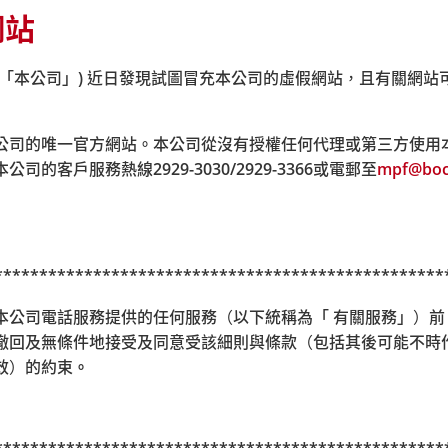
網站
年
6
月
5
日加入積金易平台。現提醒僱主於供款限期或之前將付款
(「本公司」) 近日發現試圖冒充本公司的虛假網站，且有關網站
咀郵政局郵政信箱
98929
號）或透過任何一間積金易服務中心的
公司的唯一官方網站。本公司從沒有授權任何代理或第三方使用
本公司的客戶服務熱線
2929-3030/2929-3366
或電郵至
mpf@boc
**************************************************
01B
室（灣仔站
A3
出口）
i) 透過本公司電話服務提供的任何服務（以下統稱為「 有關服務」）
-6
室（尖沙咀站
P2
出口）
撤回及無條件地接受及同意受該細則與條款（包括其後可能不時
效）的約束
。
室（荃灣西站
D
出口，荃灣西如心酒店旁）