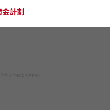
**************************************************
積金計劃
你必須評估你可承受的風險程度及本身的財務狀況；當你選擇成
否與你的投資目標一致），你應諮詢財務及
/
或專業人士的意見，
設投資策略（如第
6.7
節「強積金預設投資策略」的定義）前，你
核心累積基金及中銀保誠
65
歲後基金並不一定適合你，而中銀保
受的風險程度可能出現錯配（基金組合的風險可能比你想要承擔
有疑問，你應尋求財務及
/
或專業意見，並在考慮到自身情況之後
我們的客戶服務代表聯絡。
策略的實施有可能影響你的強積金投資及累算權益。如你就預設
收費可
(i)
透過扣除資產收取；或
(ii)
透過扣除成員賬戶中的單位收
價格
/
資產淨值
/
基金表現已反映費用及收費之影響。
或影響有任何疑問，便應諮詢專業人士的獨立意見。