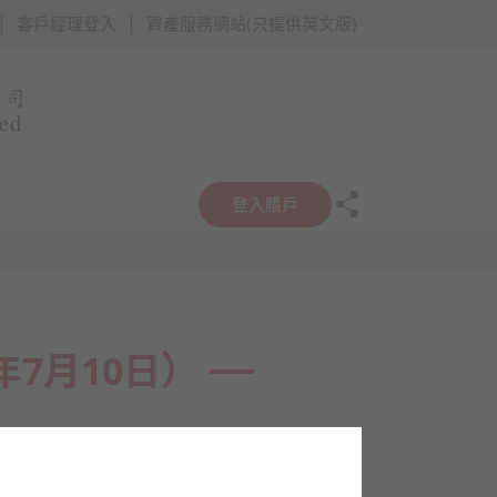
|
|
客戶經理登入
資產服務網站(只提供英文版)
登入賬戶
年7月10日）