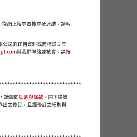
結算書及供款透過積金易網上平台
/
積金易流動
可從網上搜尋器搜尋及連結。請客
投遞箱提交。
本公司的任何資料或商標設立其
pt.com
與我們聯絡或核實。請
按
******************************
前，請細閱
細則與條款
。閣下繼續
作出之修訂，且經修訂之細則與