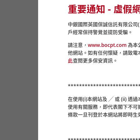
重要通知 - 虛假
請注意：中銀保誠信託的強積金計劃已於
2025
應用程式直接遞交至積金易平台。
中銀國際英國保誠信託有限公司
戶經常保持警覺並提防受騙。
如提交實體表格，請郵寄至積金易公司（尖沙
請注意，
www.bocpt.com
為本
郵寄：
他網站。如有任何懷疑，請致電
尖沙咀郵政局郵政信箱
98929
號
此
查閱更多保安資訊。
積金易服務中心：
香港島
*************************
香港灣仔皇后大道東
248
號大新金融中心
6
樓
6
九龍
在使用(i)本網站及 ╱ 或 (i
九龍尖沙咀東部麼地道
77
號華懋廣場
12
樓
1205
使用有關服務，即代表閣下不可
新界
條款一旦刊登於本網站將即時生
新界荃灣楊屋道
8
號如心廣場第
2
座
18
樓
1802A