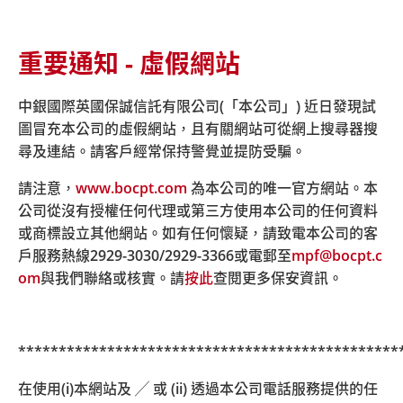
重要通知 - 虛假網站
主頁
關於我們
最新消息
消息詳情 「易出糧」軟件升級至 5.1d版本
中銀國際英國保誠信託有限公司(「本公司」) 近日發現試
圖冒充本公司的虛假網站，且有關網站可從網上搜尋器搜
尋及連結。請客戶經常保持警覺並提防受騙。
「易出糧」軟件升級至 5.1d版本
請注意，
www.bocpt.com
為本公司的唯一官方網站。本
公司從沒有授權任何代理或第三方使用本公司的任何資料
或商標設立其他網站。如有任何懷疑，請致電本公司的客
本公司供款軟件「易出糧」現已升級至5.1d版本，相關客
戶服務熱線
2929-3030/2929-3366
或電郵至
mpf@bocpt.c
戶可於即日起於本公司網頁
www.bocpt.com
「下載區
om
與我們聯絡或核實。請
按此
查閱更多保安資訊。
域」->「軟件」部分下載「易出糧下載檔案 - 資料片
5.1d」進行升級。請注意：客戶現時的「易出糧」版本必
須為5.1c才可升級至5.1d版本。
***********************************************
如有查詢，請即與本公司客戶服務代表聯絡:
在使用(i)本網站及 ╱ 或 (ii) 透過本公司電話服務提供的任