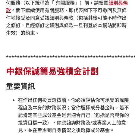
簡易強積金計劃積金行政熱線：2929-3030
何服務（以下統稱為「 有關服務」）前，請細閱
細則與條
我的強積金計劃客戶服務熱線：2929-3366
款
。閣下繼續使用有關服務，即代表閣下不可撤回及無條
件地接受及同意受該細則與條款（包括其後可能不時作出
之修訂，且經修訂之細則與條款一旦刊登於本網站將即時
生效）的約束
。
***********************************************
中銀保誠簡易強積金計劃
重要資訊
在作出任何投資選擇前，你必須評估你可承受的風險
程度及本身的財務狀況；當你選擇成分基金時，若不
© 中銀國際英國保誠信託有限公司 2026
能肯定某些成分基金是否適合自己（包括是否與你的
|
|
|
|
網站地圖
保安資訊
相關連結
細則與條款
投資目標一致），你應諮詢財務及
/
或專業人士的意
|
超連結政策
私隱聲明
見，並在考慮到自身情況之後選擇成分基金。