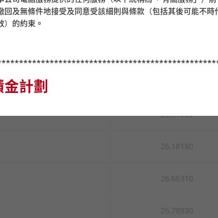
撤回及無條件地接受及同意受該細則與條款（包括其後可能不時
26.49760
效）的約束
。
26.44000
**************************************************
積金計劃
26.52080
26.21900
你必須評估你可承受的風險程度及本身的財務狀況；當你選擇成
26.18180
否與你的投資目標一致），你應諮詢財務及
/
或專業人士的意見，
設投資策略（如第
6.7
節「強積金預設投資策略」的定義）前，你
26.66310
核心累積基金及中銀保誠
65
歲後基金並不一定適合你，而中銀保
受的風險程度可能出現錯配（基金組合的風險可能比你想要承擔
有疑問，你應尋求財務及
/
或專業意見，並在考慮到自身情況之後
26.78930