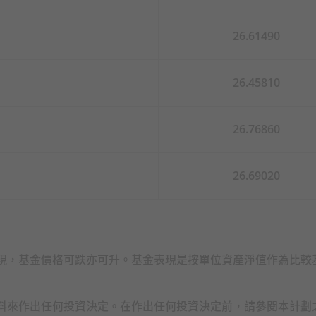
策略的實施有可能影響你的強積金投資及累算權益。如你就預設
26.61490
收費可
(i)
透過扣除資產收取；或
(ii)
透過扣除成員賬戶中的單位收
價格
/
資產淨值
/
基金表現已反映費用及收費之影響。
或影響有任何疑問，便應諮詢專業人士的獨立意見。
26.45810
26.76860
26.69020
你必須評估你可承受的風險程度及本身的財務狀況；當你選擇成
否與你的投資目標一致），你應諮詢財務及
/
或專業人士的意見，
設投資策略（根據第
6.7
節「強積金預設投資策略」的定義）前，
現，基金價格可跌亦可升。基金表現是按單位資產淨值作為比較
心累積基金及我的
65
歲後基金並不一定適合你，而我的核心累積
能出現錯配（基金組合的風險可能比你想要承擔的風險為高）。
料來作出任何投資決定。在作出任何投資決定前，請參閱本計劃
求財務及
/
或專業意見，並在考慮到自身情況之後才進行投資決定