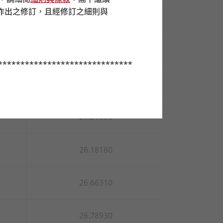
作出之修訂，且經修訂之細則與
26.49760
26.44000
******************************
26.52080
26.21900
分基金時，若不能肯定某些成分基
26.18180
並在考慮到自身情況之後選擇成分
應考慮自己的風險承受程度及財政
26.66310
誠核心累積基金及中銀保誠
65
歲後
的風險為高）。如你對於強積金預
才進行投資決定。
26.78930