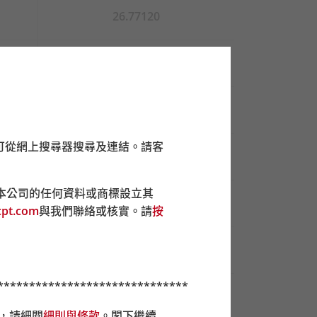
26.77120
26.69580
26.33660
可從網上搜尋器搜尋及連結。請客
26.19850
本公司的任何資料或商標設立其
26.18340
pt.com
與我們聯絡或核實。請
按
26.46970
******************************
26.28220
前，請細閱
細則與條款
。閣下繼續