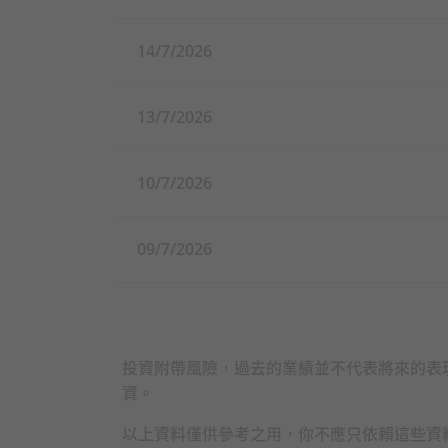
你應注意強積金預設投資
建議你向受託人查詢。
14/7/2026
強積金保守基金的費用及
方式
(i)
收費，故所列之單位
如你對本網站資料的含意
13/7/2026
我的強積金計劃
10/7/2026
重要資訊
09/7/2026
在作出任何投資選擇前，
金是否適合自己（包括是
選擇。
在你決定投資於強積金預
投資附帶風險，過去的業績並不代表將來的表
政狀況。你應注意我的核
資。
及你可承受的風險程度可
以上資料僅供參考之用，你不應只依賴這些資
適合你存有疑問，你應尋