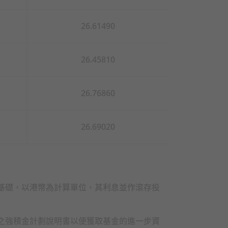
投資策略對你的影響有疑問，我們
26.61490
取。中銀保誠強積金保守基金採用
26.45810
26.76860
26.69020
分基金時，若不能肯定某些成分基
以作出最切合個人狀況的成分基金
你應考慮自己的風險承受程度及財
基礎，以港幣為計算單位，其利息並作滾存投
基金及我的
65
歲後基金的風險程度
如你對於強積金預設投資策略是否
之強積金計劃說明書以便獲取基金的進一步資
。