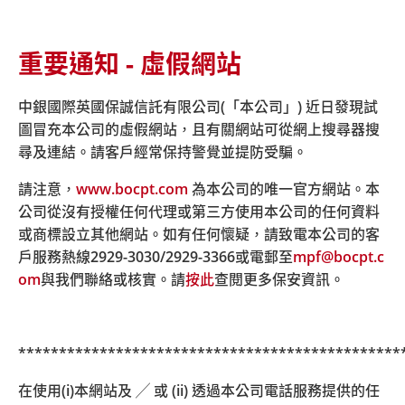
重要通知 - 虛假網站
主頁
符合不同需要
自僱人士
中銀國際英國保誠信託有限公司(「本公司」) 近日發現試
圖冒充本公司的虛假網站，且有關網站可從網上搜尋器搜
自僱人士
尋及連結。請客戶經常保持警覺並提防受騙。
請注意，
www.bocpt.com
為本公司的唯一官方網站。本
公司從沒有授權任何代理或第三方使用本公司的任何資料
如你年滿18歲但未滿65歲，而你有關入息是源自在
或商標設立其他網站。如有任何懷疑，請致電本公司的客
香港生產貨品或提供服務，或源自在香港從事向香港
戶服務熱線
2929-3030/2929-3366
或電郵至
mpf@bocpt.c
或香港以外地方提供貨品或服務的營業，及非受僱為
om
與我們聯絡或核實。請
按此
查閱更多保安資訊。
僱員(即獨資經營者或合夥人)，你便有責任參加自僱
人士強積金計劃。
就強制性供款而設定的最高及最低有關入息水平而
***********************************************
言，自僱人士必須按其有關入息的百分之五作出供
款。你亦可選擇作自願性供款，而有關供款額亦可自
在使用(i)本網站及 ╱ 或 (ii) 透過本公司電話服務提供的任