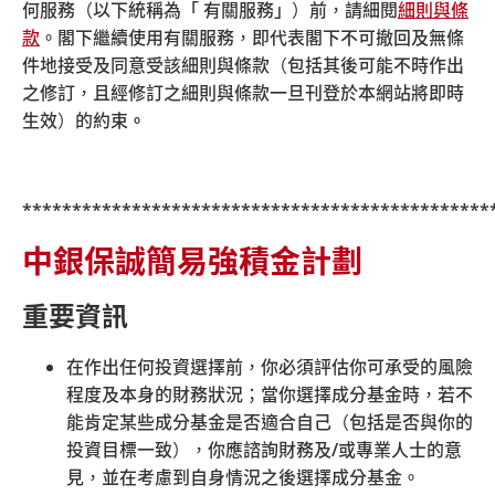
行釐定。
何服務（以下統稱為「 有關服務」）前，請細閱
細則與條
你必須在每一個計劃年度終結前提交下一個計劃年度
款
。閣下繼續使用有關服務，即代表閣下不可撤回及無條
的有關入息，並有權選擇在下一個計劃年度以按月或
件地接受及同意受該細則與條款（包括其後可能不時作出
按年供款。
之修訂，且經修訂之細則與條款一旦刊登於本網站將即時
自僱人士可隨時選擇將其在現有計劃下的累算權益轉
生效）的約束
。
移至另一個註冊計劃或行業計劃內。
***********************************************
中銀保誠簡易強積金計劃
重要資訊
在作出任何投資選擇前，你必須評估你可承受的風險
程度及本身的財務狀況；當你選擇成分基金時，若不
© 中銀國際英國保誠信託有限公司 2026
能肯定某些成分基金是否適合自己（包括是否與你的
|
|
|
|
網站地圖
保安資訊
相關連結
細則與條款
投資目標一致），你應諮詢財務及
/
或專業人士的意
|
超連結政策
私隱聲明
見，並在考慮到自身情況之後選擇成分基金。