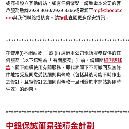
或商標設立其他網站。如有任何懷疑，請致電本公司的客
org.hk/forms
。請使用由積金易平台發出的行政表格。
戶服務熱線
2929-3030/2929-3366
或電郵至
mpf@bocpt.c
om
與我們聯絡或核實。請
按此
查閱更多保安資訊。
請注意：強積金供款請存入至「中國銀行（香港）」的指
定銀行戶口，以便積金易平台處理供款。現時分別由南洋
商業銀行及集友銀行提供用作繳交強積金供款的銀行戶口
於
2025
年
6
月
5
日起停止接收強積金供款，並於
2025
年
10
***********************************************
月
1
日起正式失效，繳交至南洋商業銀行及集友銀行戶口
在使用(i)本網站及 ╱ 或 (ii) 透過本公司電話服務提供的任
的供款將不能處理。
何服務（以下統稱為「 有關服務」）前，請細閱
細則與條
款
。閣下繼續使用有關服務，即代表閣下不可撤回及無條
如提交實體表格，請郵寄至積金易公司（尖沙咀郵政局郵
件地接受及同意受該細則與條款（包括其後可能不時作出
政信箱 98929 號）或透過任何一間積金易服務中心的投遞
之修訂，且經修訂之細則與條款一旦刊登於本網站將即時
箱提交。
生效）的約束
。
郵寄:
尖沙咀郵政局郵政信箱 98929 號
***********************************************
中銀保誠簡易強積金計劃
積金易服務中心: