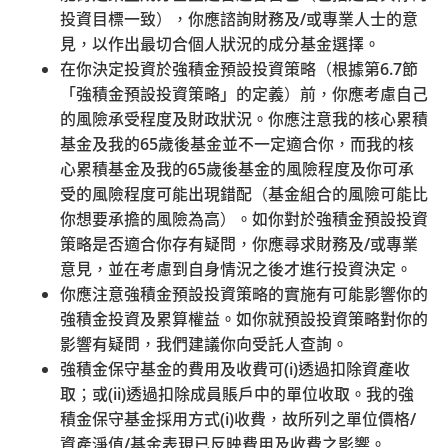
投資目標一致），你應諮詢財務及
/
或專業人士的意
檔案下載
見，以作出最切合個人狀況的成分基金選擇。
2025年第三季
在你決定投資於強積金預設投資策略（根據第
6.7
節
「強積金預設投資策略」的定義）前，你應考慮自己
檔案大小
3188k
的風險承受程度及財政狀況。你應注意我的核心累積
檔案下載
基金及我的
65
歲後基金並不一定適合你，而我的核
心累積基金及我的
65
歲後基金的風險程度及你可承
2025年第二季
受的風險程度可能出現錯配（基金組合的風險可能比
檔案大小
2291k
你想要承擔的風險為高）。如你對於強積金預設投資
策略是否適合你存有疑問，你應尋求財務及
/
或專業
檔案下載
意見，並在考慮到自身情況之後才進行投資決定。
2025年第一季
你應注意強積金預設投資策略的實施有可能影響你的
強積金投資及累算權益。如你就預設投資策略對你的
檔案大小
2293k
影響有疑問，我們建議你向受託人查詢。
檔案下載
強積金保守基金的費用及收費可
(i)
透過扣除資產收
取；或
(ii)
透過扣除成員賬戶中的單位收取。我的強
2024年第四季
積金保守基金採用方式
(i)
收費，故所列之單位價格
/
檔案大小
4896k
資產淨值
/
基金表現已反映費用及收費之影響。