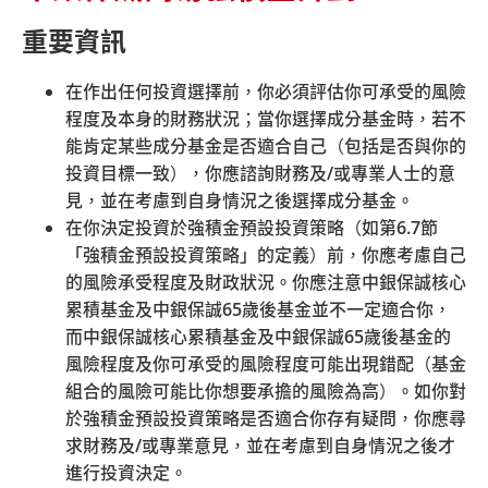
香港島
重要資訊
香港灣仔皇后大道東248號大新金融中心6樓601B室（灣
仔站A3出口）
九龍
在作出任何投資選擇前，你必須評估你可承受的風險
九龍尖沙咀東部麼地道77號華懋廣場12樓1205-6室（尖沙
程度及本身的財務狀況；當你選擇成分基金時，若不
咀站P2出口）
能肯定某些成分基金是否適合自己（包括是否與你的
新界
投資目標一致），你應諮詢財務及
/
或專業人士的意
新界荃灣楊屋道8號如心廣場第2座18樓1802A室（荃灣西
見，並在考慮到自身情況之後選擇成分基金。
站D出口，荃灣西如心酒店旁）
在你決定投資於強積金預設投資策略（如第
6.7
節
開放時間：
「強積金預設投資策略」的定義）前，你應考慮自己
星期一至五：上午9時至下午6時
的風險承受程度及財政狀況。你應注意中銀保誠核心
星期六：上午9時至下午1時
累積基金及中銀保誠
65
歲後基金並不一定適合你，
星期日及公眾假期休息
而中銀保誠核心累積基金及中銀保誠
65
歲後基金的
風險程度及你可承受的風險程度可能出現錯配（基金
電郵
組合的風險可能比你想要承擔的風險為高）。如你對
forms@support.empf.org.hk
於強積金預設投資策略是否適合你存有疑問，你應尋
求財務及
/
或專業意見，並在考慮到自身情況之後才
傳真
進行投資決定。