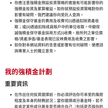
(852) 3197 2988
你應注意強積金預設投資策略的實施有可能影響你的
強積金投資及累算權益。如你就預設投資策略對你的
現時由中銀保誠信託發出的強積金行政表格將於2025年8
影響有疑問，我們建議你向受託人查詢。
月4日起失效。積金易平台將會拒絕使用現有的中銀保誠
強積金保守基金的費用及收費可
(i)
透過扣除資產收
信託行政表格所提交的指示。為避免積金易平台拒絕辦
取；或
(ii)
透過扣除成員賬戶中的單位收取。中銀保
理，請於參與計劃加入積金易平台後盡快使用由積金易平
誠強積金保守基金採用方式
(i)
收費，故所列之單位價
台發出的行政表格。
格
/
資產淨值
/
基金表現已反映費用及收費之影響。
如你對本網站資料的含意或影響有任何疑問，便應諮
詢專業人士的獨立意見。
中銀保誠簡易強積金計劃─季度基金便覽
我的強積金計劃
2026年第一季
檔案大小
3510k
重要資訊
檔案下載
在作出任何投資選擇前，你必須評估你可承受的風險
2025年第四季
程度及本身的財務狀況；當你選擇成分基金時，若不
檔案大小
2228k
能肯定某些成分基金是否適合自己（包括是否與你的