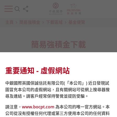
主頁
簡易強積金
下載區域
基金便覽
簡易強積金下載
下載選單:
重要通知 - 虛假網站
中銀國際英國保誠信託有限公司(「本公司」) 近日發現試
圖冒充本公司的虛假網站，且有關網站可從網上搜尋器搜
尋及連結。請客戶經常保持警覺並提防受騙。
基金便覽
請注意，
www.bocpt.com
為本公司的唯一官方網站。本
由加入積金易平台（即2025年6月5日）起，有關中銀保誠
公司從沒有授權任何代理或第三方使用本公司的任何資料
簡易強積金計劃之表格可透過積金易平台網頁下載
empf.