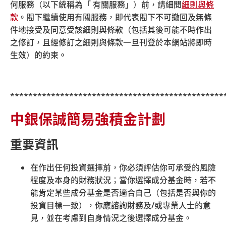
為了配合金管局在
Project Ensemble
的應用場景，中銀保
何服務（以下統稱為「 有關服務」）前，請細閱
細則與條
誠信託為港元貨幣市場基金代幣化類別提供了一體化的綜
款
。閣下繼續使用有關服務，即代表閣下不可撤回及無條
合資產託管方案，包括過戶代理，基金登記和代幣託管
件地接受及同意受該細則與條款（包括其後可能不時作出
等，以支持代幣化資產認購和贖回的無縫運作，實現代幣
之修訂，且經修訂之細則與條款一旦刊登於本網站將即時
化存款與代幣化資產的同步實時交收，完成代幣化資產交
生效）的約束
。
易的全流程業務驗證。
詳情請參閱中銀香港的
新聞稿
。
***********************************************
中銀保誠簡易強積金計劃
重要資訊
在作出任何投資選擇前，你必須評估你可承受的風險
程度及本身的財務狀況；當你選擇成分基金時，若不
© 中銀國際英國保誠信託有限公司 2026
能肯定某些成分基金是否適合自己（包括是否與你的
|
|
|
|
網站地圖
保安資訊
相關連結
細則與條款
投資目標一致），你應諮詢財務及
/
或專業人士的意
|
超連結政策
私隱聲明
見，並在考慮到自身情況之後選擇成分基金。