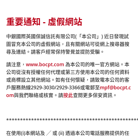
重要通知 - 虛假網站
主頁
關於我們
最新消息
消息詳情 中銀香港與中銀保誠聯手構建香港代幣化基金資
中銀國際英國保誠信託有限公司(「本公司」) 近日發現試
產託管方案
圖冒充本公司的虛假網站，且有關網站可從網上搜尋器搜
尋及連結。請客戶經常保持警覺並提防受騙。
中銀香港與中銀保誠聯手構建香
請注意，
www.bocpt.com
為本公司的唯一官方網站。本
公司從沒有授權任何代理或第三方使用本公司的任何資料
港代幣化基金資產託管方案
或商標設立其他網站。如有任何懷疑，請致電本公司的客
戶服務熱線
2929-3030/2929-3366
或電郵至
mpf@bocpt.c
om
與我們聯絡或核實。請
按此
查閱更多保安資訊。
中國銀行（香港）（「中銀香港」）與 中銀國際英國保誠
信託有限公司（「中銀保誠信託」）合作，推出了一個全
新的代幣化資產託管服務方案，持續支持香港代幣化基金
***********************************************
產品發展。
在使用(i)本網站及 ╱ 或 (ii) 透過本公司電話服務提供的任