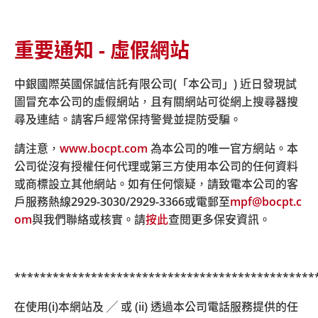
重要通知 - 虛假網站
主頁
關於我們
最新消息
消息詳情 中銀保誠強積金流動程式將推出全新生物認證登
中銀國際英國保誠信託有限公司(「本公司」) 近日發現試
入功能
圖冒充本公司的虛假網站，且有關網站可從網上搜尋器搜
尋及連結。請客戶經常保持警覺並提防受騙。
中銀保誠強積金流動程式將推出
請注意，
www.bocpt.com
為本公司的唯一官方網站。本
公司從沒有授權任何代理或第三方使用本公司的任何資料
全新生物認證登入功能
或商標設立其他網站。如有任何懷疑，請致電本公司的客
戶服務熱線
2929-3030/2929-3366
或電郵至
mpf@bocpt.c
om
與我們聯絡或核實。請
按此
查閱更多保安資訊。
2019年7月2日起，客戶可從App Store或Google Play下
載最新版本的中銀保誠強積金流動程式(BOCPT MPF
APP)，輕鬆享用全新生物認證登入功能及簡潔流暢的版面
***********************************************
設計。
在使用(i)本網站及 ╱ 或 (ii) 透過本公司電話服務提供的任