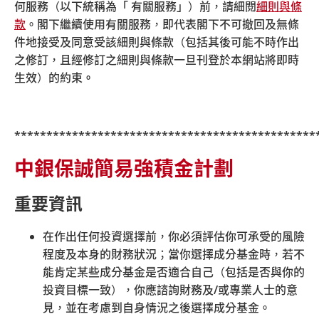
何服務（以下統稱為「 有關服務」）前，請細閱
細則與條
全新升級BOCPT MPF APP圖示為
款
。閣下繼續使用有關服務，即代表閣下不可撤回及無條
件地接受及同意受該細則與條款（包括其後可能不時作出
最新版BOCPT MPF APP將提供更加安全及快捷的流動平
之修訂，且經修訂之細則與條款一旦刊登於本網站將即時
台，客戶可以通過指紋、面容識別等生物認證方式登入強
生效）的約束
。
積金賬戶，體驗流暢易用的手機程式版面。Android版本
採用更高網絡安全標準並新增中英文雙語介面。請
按此
參
閱全新生物認證方式登入指南。
***********************************************
我們亦將繼續優化成員網上登入方式，敬請留意最新資
中銀保誠簡易強積金計劃
訊！
重要資訊
在作出任何投資選擇前，你必須評估你可承受的風險
程度及本身的財務狀況；當你選擇成分基金時，若不
© 中銀國際英國保誠信託有限公司 2026
能肯定某些成分基金是否適合自己（包括是否與你的
|
|
|
|
網站地圖
保安資訊
相關連結
細則與條款
投資目標一致），你應諮詢財務及
/
或專業人士的意
|
超連結政策
私隱聲明
見，並在考慮到自身情況之後選擇成分基金。